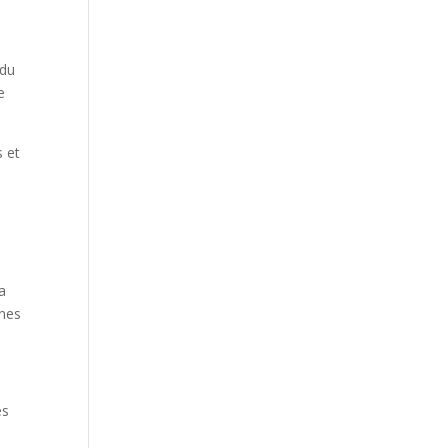
 du
e
s et
a
unes
es