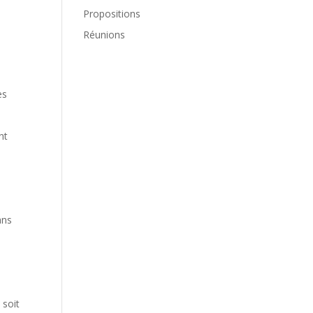
Propositions
Réunions
es
nt
e
ans
 soit