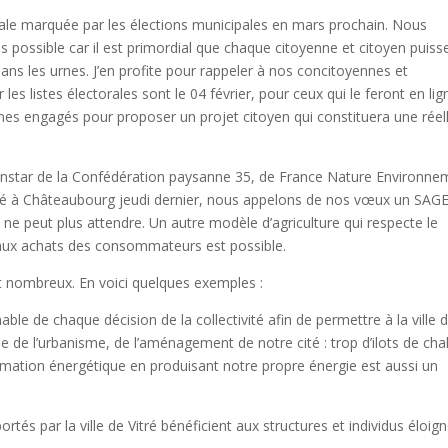
rale marquée par les élections municipales en mars prochain. Nous
s possible car il est primordial que chaque citoyenne et citoyen puiss
ns les urnes. J’en profite pour rappeler à nos concitoyennes et
 les listes électorales sont le 04 février, pour ceux qui le feront en lig
mmes engagés pour proposer un projet citoyen qui constituera une réel
instar de la Confédération paysanne 35, de France Nature Environne
sté à Châteaubourg jeudi dernier, nous appelons de nos vœux un SAG
e ne peut plus attendre. Un autre modèle d’agriculture qui respecte le
 aux achats des consommateurs est possible.
 nombreux. En voici quelques exemples :
ble de chaque décision de la collectivité afin de permettre à la ville 
e de l’urbanisme, de l’aménagement de notre cité : trop d’ilots de cha
ommation énergétique en produisant notre propre énergie est aussi un
tés par la ville de Vitré bénéficient aux structures et individus éloig