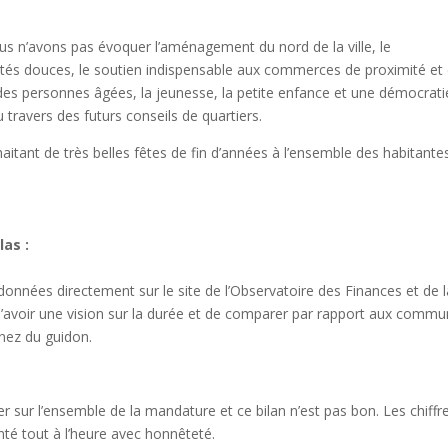
s n’avons pas évoquer l’aménagement du nord de la ville, le
tés douces, le soutien indispensable aux commerces de proximité et
ace des personnes âgées, la jeunesse, la petite enfance et une démocrati
 travers des futurs conseils de quartiers.
tant de très belles fêtes de fin d’années à l’ensemble des habitante
las :
données directement sur le site de l’Observatoire des Finances et de l
d’avoir une vision sur la durée et de comparer par rapport aux comm
nez du guidon.
r sur l’ensemble de la mandature et ce bilan n’est pas bon. Les chiffr
té tout à l’heure avec honnêteté.