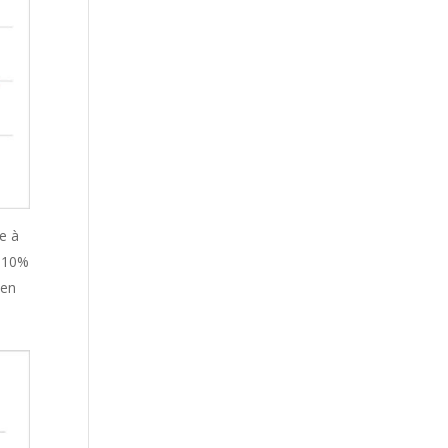
e à
e 10%
 en