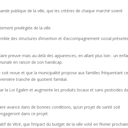
e publique de la ville, que les critères de chaque marché soient
ment privilégiée de la ville.
nsemble des structures d’insertion et d’accompagnement social présent
u faire preuve mais au-delà des apparences, en allant plus loin : un enfa
mmunale en raison de son handicap.
ille soit revue et que la municipalité propose aux familles fréquentant c
première tranche de quotient familial.
par la Loi Egalim et augmente les produits locaux et sans pesticides d
naire avance dans de bonnes conditions, qu’un projet de santé soit
’engageront dans ce projet.
atif de Vitré, que l’impact du budget de la ville voté en février prochain