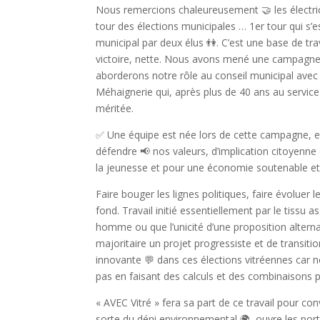
Nous remercions chaleureusement 🤝 les électric
tour des élections municipales … 1er tour qui s’e
municipal par deux élus 👫. C’est une base de tra
victoire, nette. Nous avons mené une campagne 
aborderons notre rôle au conseil municipal avec l
Méhaignerie qui, après plus de 40 ans au service
méritée.
✅ Une équipe est née lors de cette campagne, et,
défendre 📢 nos valeurs, d’implication citoyenne 
la jeunesse et pour une économie soutenable et r
Faire bouger les lignes politiques, faire évoluer 
fond. Travail initié essentiellement par le tissu ass
homme ou que l’unicité d’une proposition alternat
majoritaire un projet progressiste et de transiti
innovante 💬 dans ces élections vitréennes car no
pas en faisant des calculs et des combinaisons po
« AVEC Vitré » fera sa part de ce travail pour con
sorte du déni environnemental 🌍, ouvre les porte