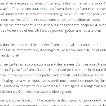
es et les électeurs qui nous ont témoigné leur confiance lors de ce 1
st avéré être l’unique tour.
AVEC_Vitré
sera donc représenté au consei
vail intéressante. Il convient de féliciter 👏 Mme Le Callennec pour cet
constructive, défendant nos valeurs et nos propositions📜. Nous
e même état d’esprit. Il convient aussi de tirer notre chapeau 🎩 à Pi
 des Vitréennes et des Vitréens va pouvoir goûter une retraite bien
 dans les mois 📅 et les années à venir, nous allons continuer à
dans la vie démocratique, d’écologie ♻️, de bienveillance 💖, de priorit
ésiliente 💸.
les mentalités et les convictions prend des années d’un très lourd trava
ociatif jusqu’à présent, à Vitré. Il serait naïf de croire que la retraite d
ive improvisée autour des partis traditionnels, peut suffire à rendre
on écologique à Vitré. Nous avons porté une proposition nouvelle, libre
us avons la conviction que c’est ainsi que les lignes ↗️ bougeront à Vi
liticiennes ⛔️, ni des incantations idéologiques.
vaincre, ouvrir les esprit 💭 et être force de proposition pour que Vitré
s🚪du conseil municipal aux citoyen.ne.s et se tourne vers l’avenir, la